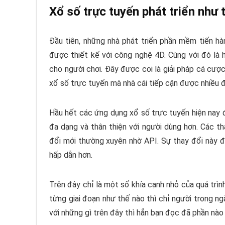
Xổ số trực tuyến phát triển như 
Đầu tiên, những nhà phát triển phần mềm tiến hà
được thiết kế với công nghệ 4D. Cùng với đó là
cho người chơi. Đây được coi là giải pháp cá cượ
xổ số trực tuyến mà nhà cái tiếp cận được nhiều đ
Hầu hết các ứng dụng xổ số trực tuyến hiện nay
đa dạng và thân thiện với người dùng hơn. Các 
đổi mới thường xuyên nhờ API. Sự thay đổi này đ
hấp dẫn hơn.
Trên đây chỉ là một số khía cạnh nhỏ của quá trì
từng giai đoạn như thế nào thì chỉ người trong n
với những gì trên đây thì hẳn bạn đọc đã phần nào 