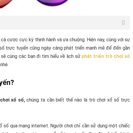
ơi cá cược cực kỳ thịnh hành và ưa chuộng. Hiện nay, cùng với sự
 số trực tuyến cũng ngày càng phát triển mạnh mẽ để đến gần
b sẽ cùng các bạn đi tìm hiểu về lịch sử
phát triển trò chơi xổ
 nhé.
uyến?
 chơi xổ số,
chúng ta cần biết thế nào là trò chơi xổ số trực
xổ số qua mạng internet. Người chơi chỉ cần sử dụng một chiếc