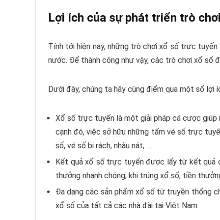
Lợi ích của sự phát triển trò chơ
Tính tới hiện nay, những trò chơi xổ số trực tuyế
nước. Để thành công như vậy, các trò chơi xổ số đ
Dưới đây, chúng ta hãy cùng điểm qua một số lợi 
Xổ số trực tuyến là một giải pháp cá cược giúp n
cạnh đó, việc sở hữu những tấm vé số trực tuyế
số, vé số bị rách, nhàu nát, …
Kết quả xổ số trực tuyến được lấy từ kết quả 
thưởng nhanh chóng, khi trúng xổ số, tiền thưởn
Đa dạng các sản phẩm xổ số từ truyền thống cho
xổ số của tất cả các nhà đài tại Việt Nam.