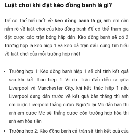
Luật chơi khi đặt kèo đồng banh là gì?
Để có thể hiểu hết về
kèo đồng banh là gì
, anh em cần
nắm rõ về luật chơi của kèo đồng banh để có thể tham gia
đặt cược các trận bóng hấp dẫn. Kèo đồng banh sẽ có 2
trường hợp là kèo hiệp 1 và kèo cả trận đấu, cùng tìm hiểu
về luật chơi của mỗi trường hợp nhé!
Trường hợp 1: Kèo đồng banh hiệp 1 sẽ chỉ tính kết quả
sau khi kết thúc hiệp 1. Ví dụ: Trận đấu diễn ra giữa
Liverpool và Manchester City, khi kết thúc hiệp 1 nếu
Liverpool đang dẫn trước về kết quả bàn thắng thì anh
em cược Liverpool thắng cược. Ngược lại Mc dẫn bàn thì
anh em cược Mc sẽ thắng cược còn trường hợp hòa thì
anh em hòa tiền.
Trường hợp 2: Kèo đồng banh cả trận sẽ tính kết quả của