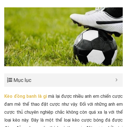
Mục lục
Kèo đồng banh là gì
mà lại được nhiều anh em chiến cược
đam mê thể thao đặt cược như vậy. Đối với những anh em
cược thủ chuyên nghiệp chắc không còn quá xa lạ với thể
loại kèo này. Đây là một thể loại kèo cược bóng đá được