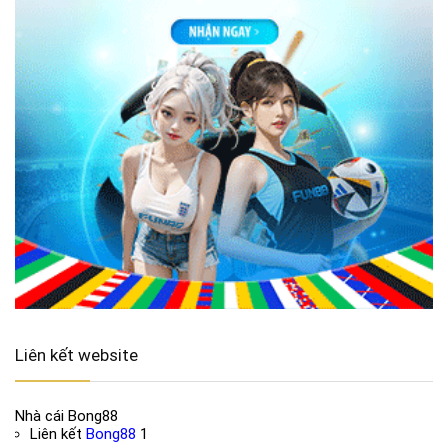
Liên kết website
Nhà cái
Bong88
Liên kết
Bong88
1