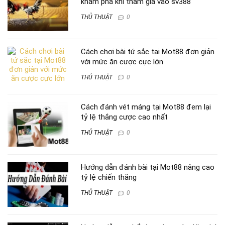
khám phá khi tham gia vào sv388
THỦ THUẬT
0
Cách chơi bài tứ sắc tại Mot88 đơn giản
với mức ăn cược cực lớn
THỦ THUẬT
0
Cách đánh vét máng tại Mot88 đem lại
tỷ lệ thắng cược cao nhất
THỦ THUẬT
0
Hướng dẫn đánh bài tại Mot88 nâng cao
tỷ lệ chiến thắng
THỦ THUẬT
0