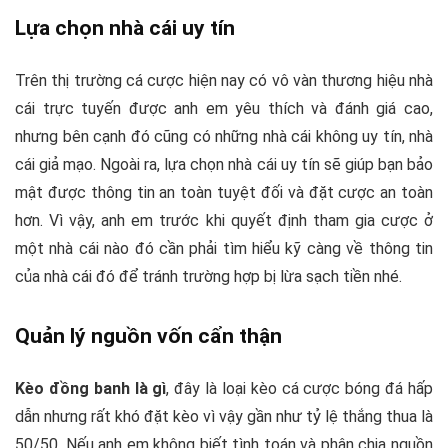
Lựa chọn nhà cái uy tín
Trên thị trường cá cược hiện nay có vô vàn thương hiệu nhà
cái trực tuyến được anh em yêu thích và đánh giá cao,
nhưng bên cạnh đó cũng có những nhà cái không uy tín, nhà
cái giả mạo. Ngoài ra, lựa chọn nhà cái uy tín sẽ giúp bạn bảo
mật được thông tin an toàn tuyệt đối và đặt cược an toàn
hơn. Vì vậy, anh em trước khi quyết định tham gia cược ở
một nhà cái nào đó cần phải tìm hiểu kỹ càng về thông tin
của nhà cái đó để tránh trường hợp bị lừa sạch tiền nhé.
Quản lý nguồn vốn cẩn thận
Kèo đồng banh là gì
, đây là loại kèo cá cược bóng đá hấp
dẫn nhưng rất khó đặt kèo vì vậy gần như tỷ lệ thắng thua là
50/50. Nếu anh em không biết tình toán và phân chia nguồn