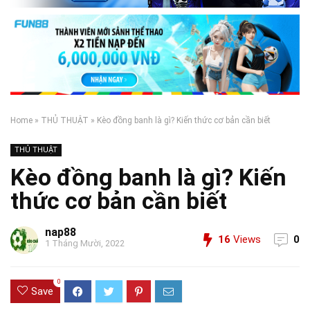
Home
»
THỦ THUẬT
»
Kèo đồng banh là gì? Kiến thức cơ bản cần biết
THỦ THUẬT
Kèo đồng banh là gì? Kiến
thức cơ bản cần biết
nap88
16
Views
0
1 Tháng Mười, 2022
0
Save